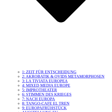
1: ZEIT FÜR ENTSCHEIDUNG
2: AKROBATIK & OVIDS METAMORPHOSEN
3: LA TIVIATA EUROPEA
4: MIXED MEDIA EUROPE
5: IMPROTHEATER
6: STIMMEN DES KRIEGES
7: NACH EUROPA
8: TANGO-CAFE EL TREN
9: EUROPAFRÜHSTÜCK